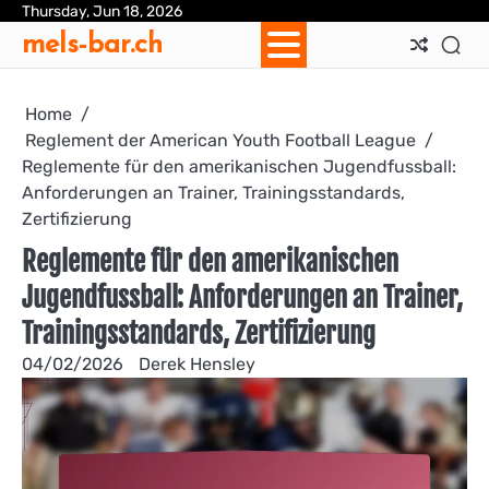
Skip
Thursday, Jun 18, 2026
Ab
Con
Coo
Pri
Sit
Te
mels-bar.ch
to
Us
Us
Pol
Pol
an
content
Con
Home
Reglement der American Youth Football League
Reglemente für den amerikanischen Jugendfussball:
Anforderungen an Trainer, Trainingsstandards,
Zertifizierung
Reglemente für den amerikanischen
Jugendfussball: Anforderungen an Trainer,
Trainingsstandards, Zertifizierung
04/02/2026
Derek Hensley