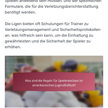
Spielen anwesend sein müssen, und der spezifischen
Formulare, die für die Verletzungsberichterstattung
benötigt werden.
Die Ligen bieten oft Schulungen für Trainer zu
Verletzungsmanagement und Sicherheitsprotokollen
an, was hilfreich sein kann, um die Einhaltung zu
gewährleisten und die Sicherheit der Spieler zu
erhöhen.