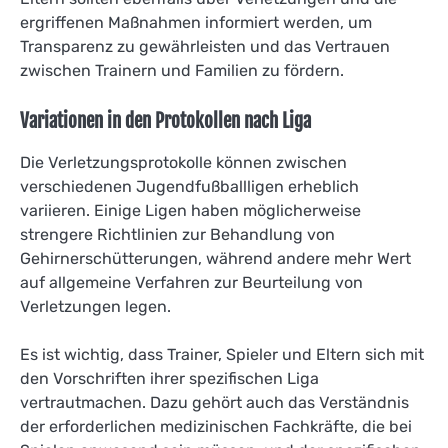
ergriffenen Maßnahmen informiert werden, um
Transparenz zu gewährleisten und das Vertrauen
zwischen Trainern und Familien zu fördern.
Variationen in den Protokollen nach Liga
Die Verletzungsprotokolle können zwischen
verschiedenen Jugendfußballligen erheblich
variieren. Einige Ligen haben möglicherweise
strengere Richtlinien zur Behandlung von
Gehirnerschütterungen, während andere mehr Wert
auf allgemeine Verfahren zur Beurteilung von
Verletzungen legen.
Es ist wichtig, dass Trainer, Spieler und Eltern sich mit
den Vorschriften ihrer spezifischen Liga
vertrautmachen. Dazu gehört auch das Verständnis
der erforderlichen medizinischen Fachkräfte, die bei