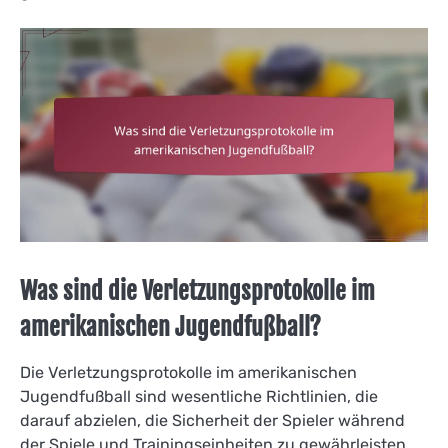
Was sind die Verletzungsprotokolle im
amerikanischen Jugendfußball?
Die Verletzungsprotokolle im amerikanischen
Jugendfußball sind wesentliche Richtlinien, die
darauf abzielen, die Sicherheit der Spieler während
der Spiele und Trainingseinheiten zu gewährleisten.