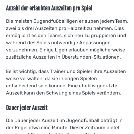
Anzahl der erlaubten Auszeiten pro Spiel
Die meisten Jugendfußballligen erlauben jedem Team,
zwei bis drei Auszeiten pro Halbzeit zu nehmen. Dies
ermöglicht es den Teams, sich neu zu gruppieren und
während des Spiels notwendige Anpassungen
vorzunehmen. Einige Ligen erlauben möglicherweise
zusätzliche Auszeiten in Überstunden-Situationen.
Es ist wichtig, dass Trainer und Spieler ihre Auszeiten
weise verwalten, da sie in engen Spielen
entscheidend sein können. Eine effektiv genutzte
Auszeit kann den Schwung eines Spiels verändern.
Dauer jeder Auszeit
Die Dauer jeder Auszeit im Jugendfußball beträgt in
der Regel etwa eine Minute. Dieser Zeitraum bietet