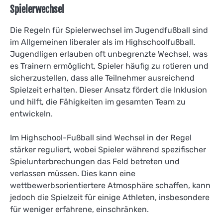
Spielerwechsel
Die Regeln für Spielerwechsel im Jugendfußball sind
im Allgemeinen liberaler als im Highschoolfußball.
Jugendligen erlauben oft unbegrenzte Wechsel, was
es Trainern ermöglicht, Spieler häufig zu rotieren und
sicherzustellen, dass alle Teilnehmer ausreichend
Spielzeit erhalten. Dieser Ansatz fördert die Inklusion
und hilft, die Fähigkeiten im gesamten Team zu
entwickeln.
Im Highschool-Fußball sind Wechsel in der Regel
stärker reguliert, wobei Spieler während spezifischer
Spielunterbrechungen das Feld betreten und
verlassen müssen. Dies kann eine
wettbewerbsorientiertere Atmosphäre schaffen, kann
jedoch die Spielzeit für einige Athleten, insbesondere
für weniger erfahrene, einschränken.