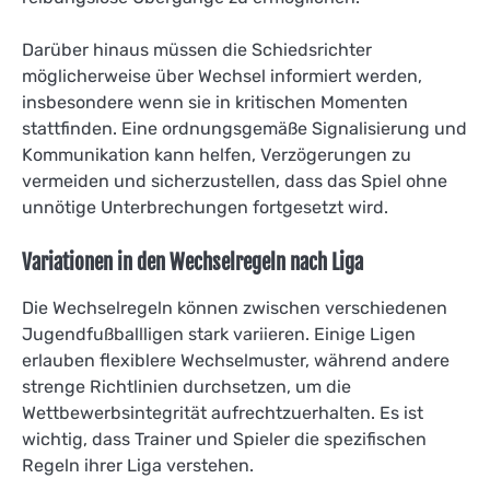
Darüber hinaus müssen die Schiedsrichter
möglicherweise über Wechsel informiert werden,
insbesondere wenn sie in kritischen Momenten
stattfinden. Eine ordnungsgemäße Signalisierung und
Kommunikation kann helfen, Verzögerungen zu
vermeiden und sicherzustellen, dass das Spiel ohne
unnötige Unterbrechungen fortgesetzt wird.
Variationen in den Wechselregeln nach Liga
Die Wechselregeln können zwischen verschiedenen
Jugendfußballligen stark variieren. Einige Ligen
erlauben flexiblere Wechselmuster, während andere
strenge Richtlinien durchsetzen, um die
Wettbewerbsintegrität aufrechtzuerhalten. Es ist
wichtig, dass Trainer und Spieler die spezifischen
Regeln ihrer Liga verstehen.