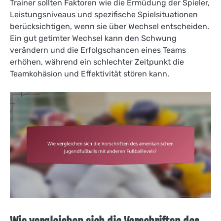
Trainer sollten Faktoren wie die Ermüdung der Spieler,
Leistungsniveaus und spezifische Spielsituationen
berücksichtigen, wenn sie über Wechsel entscheiden.
Ein gut getimter Wechsel kann den Schwung
verändern und die Erfolgschancen eines Teams
erhöhen, während ein schlechter Zeitpunkt die
Teamkohäsion und Effektivität stören kann.