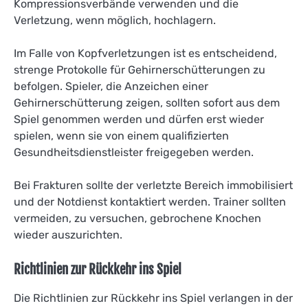
Kompressionsverbände verwenden und die
Verletzung, wenn möglich, hochlagern.
Im Falle von Kopfverletzungen ist es entscheidend,
strenge Protokolle für Gehirnerschütterungen zu
befolgen. Spieler, die Anzeichen einer
Gehirnerschütterung zeigen, sollten sofort aus dem
Spiel genommen werden und dürfen erst wieder
spielen, wenn sie von einem qualifizierten
Gesundheitsdienstleister freigegeben werden.
Bei Frakturen sollte der verletzte Bereich immobilisiert
und der Notdienst kontaktiert werden. Trainer sollten
vermeiden, zu versuchen, gebrochene Knochen
wieder auszurichten.
Richtlinien zur Rückkehr ins Spiel
Die Richtlinien zur Rückkehr ins Spiel verlangen in der