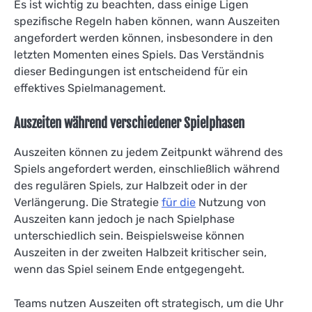
Es ist wichtig zu beachten, dass einige Ligen
spezifische Regeln haben können, wann Auszeiten
angefordert werden können, insbesondere in den
letzten Momenten eines Spiels. Das Verständnis
dieser Bedingungen ist entscheidend für ein
effektives Spielmanagement.
Auszeiten während verschiedener Spielphasen
Auszeiten können zu jedem Zeitpunkt während des
Spiels angefordert werden, einschließlich während
des regulären Spiels, zur Halbzeit oder in der
Verlängerung. Die Strategie
für die
Nutzung von
Auszeiten kann jedoch je nach Spielphase
unterschiedlich sein. Beispielsweise können
Auszeiten in der zweiten Halbzeit kritischer sein,
wenn das Spiel seinem Ende entgegengeht.
Teams nutzen Auszeiten oft strategisch, um die Uhr